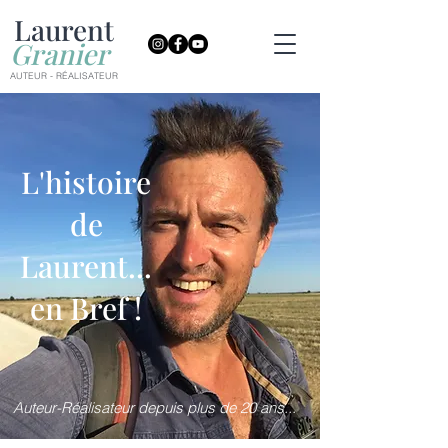
Laurent
Granier
AUTEUR - RÉALISATEUR
L'histoire
de
Laurent...
en Bref !
Auteur-Réalisateur depuis plus de 20 ans...