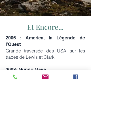
Et Encore...
2006 : America, la Légende de
l’Ouest
Grande traversée des USA sur les
traces de Lewis et Clark
2008: Mundo Maya
sur les traces de
2005 : Canada,
Jacques Cartier et des Explorateurs
Français
sur les
2004 : Expédition en Alaska,
traces des premiers pionniers de la
ruée vers l’or